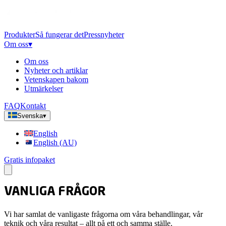
Produkter
Så fungerar det
Pressnyheter
Om oss
▾
Om oss
Nyheter och artiklar
Vetenskapen bakom
Utmärkelser
FAQ
Kontakt
Svenska
▾
English
English (AU)
Gratis infopaket
VANLIGA FRÅGOR
Vi har samlat de vanligaste frågorna om våra behandlingar, vår
teknik och våra resultat – allt på ett och samma ställe.