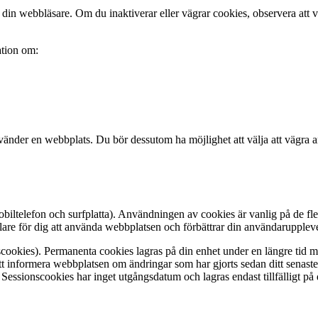
in webbläsare. Om du inaktiverar eller vägrar cookies, observera att vis
ation om:
använder en webbplats. Du bör dessutom ha möjlighet att välja att vägra 
biltelefon och surfplatta). Användningen av cookies är vanlig på de fles
are för dig att använda webbplatsen och förbättrar din användaruppleve
onscookies). Permanenta cookies lagras på din enhet under en längre tid
tt informera webbplatsen om ändringar som har gjorts sedan ditt senast
ssionscookies har inget utgångsdatum och lagras endast tillfälligt på d