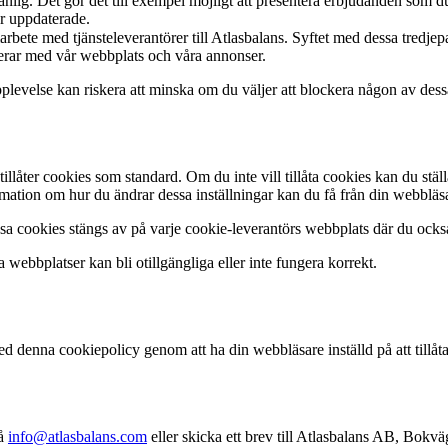
ig. Det gör det till exempel möjligt att presentera erbjudanden som du 
er uppdaterade.
rbete med tjänsteleverantörer till Atlasbalans. Syftet med dessa tredje
gerar med vår webbplats och våra annonser.
evelse kan riskera att minska om du väljer att blockera någon av dess
llåter cookies som standard. Om du inte vill tillåta cookies kan du ställa
rmation om hur du ändrar dessa inställningar kan du få från din webbläsa
ssa cookies stängs av på varje cookie-leverantörs webbplats där du ocks
 webbplatser kan bli otillgängliga eller inte fungera korrekt.
med denna cookiepolicy genom att ha din webbläsare inställd på att tillå
på
info@atlasbalans.com
eller skicka ett brev till Atlasbalans AB, Bokv