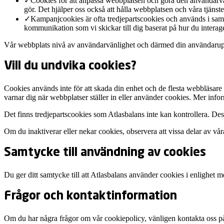
✓
Cookies för att anpassa webbplatsen och göra den användarvänl
gör. Det hjälper oss också att hålla webbplatsen och våra tjänst
✓
Kampanjcookies är ofta tredjepartscookies och används i sama
kommunikation som vi skickar till dig baserat på hur du intera
Vår webbplats nivå av användarvänlighet och därmed din användaruppl
Vill du undvika cookies?
Cookies används inte för att skada din enhet och de flesta webbläsare ti
varnar dig när webbplatser ställer in eller använder cookies. Mer info
Det finns tredjepartscookies som Atlasbalans inte kan kontrollera. De
Om du inaktiverar eller nekar cookies, observera att vissa delar av våra
Samtycke till användning av cookies
Du ger ditt samtycke till att Atlasbalans använder cookies i enlighet 
Frågor och kontaktinformation
Om du har några frågor om vår cookiepolicy, vänligen kontakta oss 