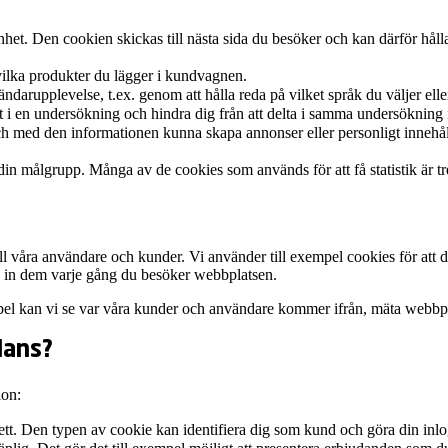
het. Den cookien skickas till nästa sida du besöker och kan därför hål
vilka produkter du lägger i kundvagnen.
arupplevelse, t.ex. genom att hålla reda på vilket språk du väljer eller
t i en undersökning och hindra dig från att delta i samma undersökning 
ch med den informationen kunna skapa annonser eller personligt innehå
din målgrupp. Många av de cookies som används för att få statistik är t
ll våra användare och kunder. Vi använder till exempel cookies för att
 in dem varje gång du besöker webbplatsen.
xempel kan vi se var våra kunder och användare kommer ifrån, mäta webbp
lans?
ion:
ett. Den typen av cookie kan identifiera dig som kund och göra din inlo