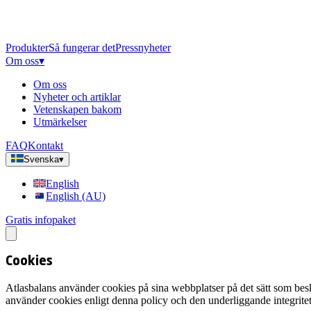
Produkter
Så fungerar det
Pressnyheter
Om oss
▾
Om oss
Nyheter och artiklar
Vetenskapen bakom
Utmärkelser
FAQ
Kontakt
Svenska
▾
English
English (AU)
Gratis infopaket
Cookies
Atlasbalans använder cookies på sina webbplatser på det sätt som beskr
använder cookies enligt denna policy och den underliggande integritet