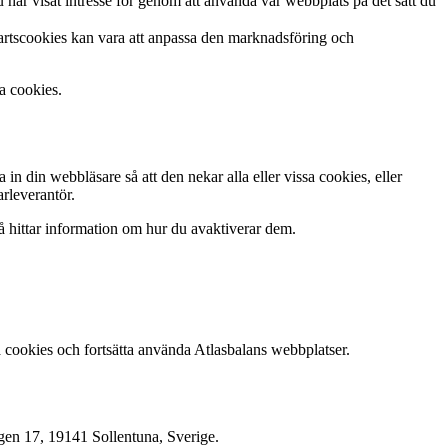
har visat intresse för genom att använda vår webbplats på det sätt du
partscookies kan vara att anpassa den marknadsföring och
a cookies.
 in din webbläsare så att den nekar alla eller vissa cookies, eller
rleverantör.
å hittar information om hur du avaktiverar dem.
ta cookies och fortsätta använda Atlasbalans webbplatser.
ägen 17, 19141 Sollentuna, Sverige.