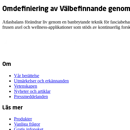
Omdefiniering av Välbefinnande geno
Atlasbalans förändrar liv genom en banbrytande teknik för fasciabehan
frusen axel och wellness-applikationer som stöds av kontinuerlig fors
Om
Vår berättelse
Utmärkelser och erkännanden
Vetenskapen
Nyheter och artiklar
Pressmeddelanden
Läs mer
Produkter
Vanliga frågor
Gratis infopaket