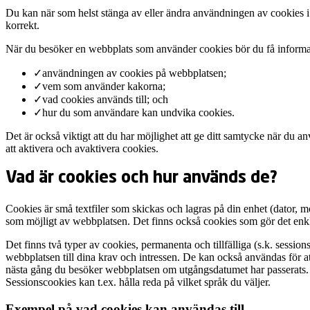
Du kan när som helst stänga av eller ändra användningen av cookies i d
korrekt.
När du besöker en webbplats som använder cookies bör du få inform
✓
användningen av cookies på webbplatsen;
✓
vem som använder kakorna;
✓
vad cookies används till; och
✓
hur du som användare kan undvika cookies.
Det är också viktigt att du har möjlighet att ge ditt samtycke när du 
att aktivera och avaktivera cookies.
Vad är cookies och hur används de?
Cookies är små textfiler som skickas och lagras på din enhet (dator, mo
som möjligt av webbplatsen. Det finns också cookies som gör det enkl
Det finns två typer av cookies, permanenta och tillfälliga (s.k. sessi
webbplatsen till dina krav och intressen. De kan också användas för a
nästa gång du besöker webbplatsen om utgångsdatumet har passerats. Se
Sessionscookies kan t.ex. hålla reda på vilket språk du väljer.
Exempel på vad cookies kan användas till