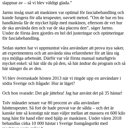
slappnar av – så vi blev väldigt glada.”
Jarmo insåg snart att maskinen var optimal för fasciabehandling och
kunde fungera för alla terapeuter, oavsett metod. ”Om de har en bra
handkänsla får de mycket hjälp med maskinen, eftersom de vet hur
de ska använda den och var de ska placera den”, säger Jarmo.
Under de första åren gjordes en hel del justeringar och optimeringar
för fasciabehandling.
Sedan starten har vi uppmuntrat våra användare att prova nya saker,
att experimentera och att använda sina erfarenheter för att lära sig
nya möjliga arbetssätt. Därför var vår första manual naturligtvis
mycket enkel: så här slår du på den, så här ändrar du program och så
här stänger du av den.
Vi blev överraskade hösten 2013 när vi ringde upp en användare i
södra Sverige och frågade: Hur är läget?
Och hon svarade: Det går jättebra! Jag har använt det på 35 hästar!
Tolv månader senare var 80 procent av alla användare
hästterapeuter. Så fort de hade provat var de sålda – och det är
kanske inte så konstigt när man väljer mellan att massera en 600 kilo
tung häst för hand eller med hjälp av maskinen. Under våren 2018
behandlas cirka 10 000 hästar i Sverige framgångsrikt med