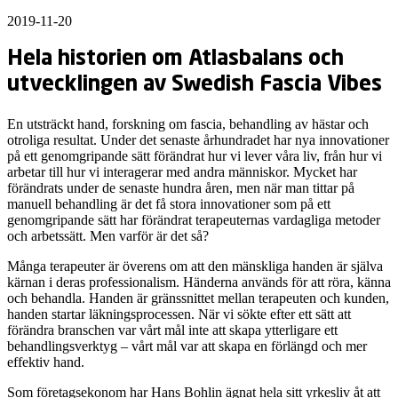
2019-11-20
Hela historien om Atlasbalans och
utvecklingen av Swedish Fascia Vibes
En utsträckt hand, forskning om fascia, behandling av hästar och
otroliga resultat. Under det senaste århundradet har nya innovationer
på ett genomgripande sätt förändrat hur vi lever våra liv, från hur vi
arbetar till hur vi interagerar med andra människor. Mycket har
förändrats under de senaste hundra åren, men när man tittar på
manuell behandling är det få stora innovationer som på ett
genomgripande sätt har förändrat terapeuternas vardagliga metoder
och arbetssätt. Men varför är det så?
Många terapeuter är överens om att den mänskliga handen är själva
kärnan i deras professionalism. Händerna används för att röra, känna
och behandla. Handen är gränssnittet mellan terapeuten och kunden,
handen startar läkningsprocessen. När vi sökte efter ett sätt att
förändra branschen var vårt mål inte att skapa ytterligare ett
behandlingsverktyg – vårt mål var att skapa en förlängd och mer
effektiv hand.
Som företagsekonom har Hans Bohlin ägnat hela sitt yrkesliv åt att