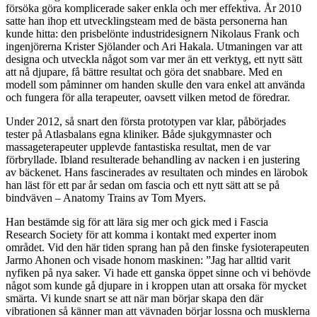
försöka göra komplicerade saker enkla och mer effektiva. År 2010
satte han ihop ett utvecklingsteam med de bästa personerna han
kunde hitta: den prisbelönte industridesignern Nikolaus Frank och
ingenjörerna Krister Sjölander och Ari Hakala. Utmaningen var att
designa och utveckla något som var mer än ett verktyg, ett nytt sätt
att nå djupare, få bättre resultat och göra det snabbare. Med en
modell som påminner om handen skulle den vara enkel att använda
och fungera för alla terapeuter, oavsett vilken metod de föredrar.
Under 2012, så snart den första prototypen var klar, påbörjades
tester på Atlasbalans egna kliniker. Både sjukgymnaster och
massageterapeuter upplevde fantastiska resultat, men de var
förbryllade. Ibland resulterade behandling av nacken i en justering
av bäckenet. Hans fascinerades av resultaten och mindes en lärobok
han läst för ett par år sedan om fascia och ett nytt sätt att se på
bindväven – Anatomy Trains av Tom Myers.
Han bestämde sig för att lära sig mer och gick med i Fascia
Research Society för att komma i kontakt med experter inom
området. Vid den här tiden sprang han på den finske fysioterapeuten
Jarmo Ahonen och visade honom maskinen: ”Jag har alltid varit
nyfiken på nya saker. Vi hade ett ganska öppet sinne och vi behövde
något som kunde gå djupare in i kroppen utan att orsaka för mycket
smärta. Vi kunde snart se att när man börjar skapa den där
vibrationen så känner man att vävnaden börjar lossna och musklerna