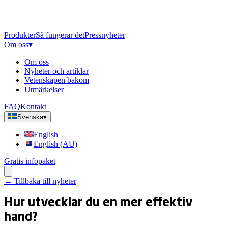
Produkter
Så fungerar det
Pressnyheter
Om oss
▾
Om oss
Nyheter och artiklar
Vetenskapen bakom
Utmärkelser
FAQ
Kontakt
Svenska
▾
English
English (AU)
Gratis infopaket
←
Tillbaka till nyheter
Hur utvecklar du en mer effektiv
hand?