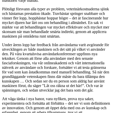
maskinen varje månad.
Plötsligt försvann alla typer av problem, veterinärkostnaderna sjönk
och hästarnas prestation ökade. Travhästar springer snabbare och
vinner fler lopp, hopphästar hoppar högre – det är fascinerande hur
mycket djuren har lärt oss om behandling i allmänhet. En sak vi
märkte var att behandlingen var mycket effektivare och mycket mer
skonsam när man behandlade smärta indirekt, genom att applicera
maskinen på områdena runt smärtan.
Under årens lopp har feedback från användarna varit avgörande för
utvecklingen av både maskinen och det sätt på vilket vi använder
den. På våra kvartalsvisa användarkonferenser uppfinns nya
tekniker. Genom att förse alla användare med den senaste
fasciaforskningen, via vår onlineakademi och vårt internationella
nätverk av användare och forskare, fortsätter vi att testa gränserna
för vad som kan åstadkommas med manuell behandling. Så när den
grundläggande vetenskapen finns där måste du bara tillämpa den
kunskapen … Och sedan ser du en person som aldrig har använt
maskinen förut, du säger ”Låt oss räkna ut det här!”. Och var är
spänningen, och sedan utvecklar jag det bara som det går.
Att våga tänka i nya banor, vara nyfiken, prova nya saker,
experimentera och fortsätta att förbättra – det ser vi som definitionen
av innovation. Och genom att öppet dela med oss av kunskap och
erfarenhet, genom att arbeta tillsammans, tror vi att